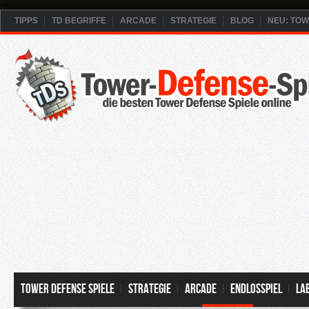
-->
TIPPS
TD BEGRIFFE
ARCADE
STRATEGIE
BLOG
NEU: TO
Tower Defense Spiele
Strategie
Arcade
Endlosspiel
La