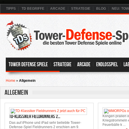
-->
TIPPS
TD BEGRIFFE
ARCADE
STRATEGIE
BLOG
NEU: TO
Tower Defense Spiele
Strategie
Arcade
Endlosspiel
La
Home
»
Allgemein
Allgemein
TD-Klassiker Fieldrunners 2…
Klingen prallen 
Kriegstrommeln e
Das auf iPhone und iPad sehr beliebte Tower-
Feuerbälle k ...
Defense-Spiel Fieldrunners 2 erschien am 9.