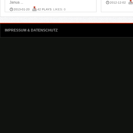
Janua ...
2012-12-02
2013-01-20
42 PLAYS
LIKES: 0
IMPRESSUM & DATENSCHUTZ
Kategorien
Allgemein
Blog
Strategien
Walkthroughs