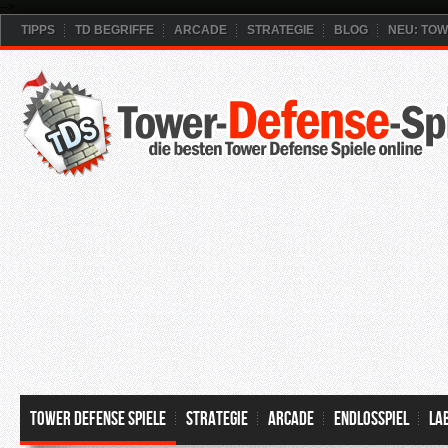
-->
TIPPS
TD BEGRIFFE
ARCADE
STRATEGIE
BLOG
NEU: TO
Tower Defense Spiele
Strategie
Arcade
Endlosspiel
La