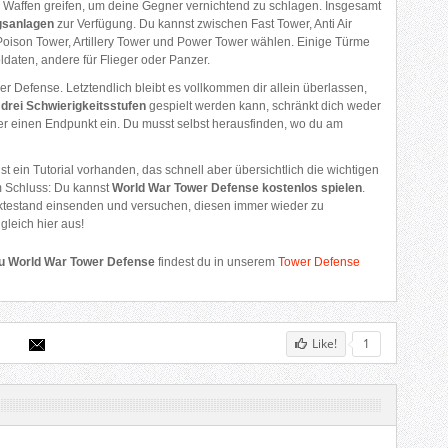
 Waffen greifen, um deine Gegner vernichtend zu schlagen. Insgesamt
ngsanlagen
zur Verfügung. Du kannst zwischen Fast Tower, Anti Air
 Poison Tower, Artillery Tower und Power Tower wählen. Einige Türme
ldaten, andere für Flieger oder Panzer.
r Defense. Letztendlich bleibt es vollkommen dir allein überlassen,
n
drei Schwierigkeitsstufen
gespielt werden kann, schränkt dich weder
der einen Endpunkt ein. Du musst selbst herausfinden, wo du am
 ist ein Tutorial vorhanden, das schnell aber übersichtlich die wichtigen
m Schluss: Du kannst
World War Tower Defense kostenlos spielen
.
unktestand einsenden und versuchen, diesen immer wieder zu
leich hier aus!
zu World War Tower Defense
findest du in unserem
Tower Defense
Like!
1