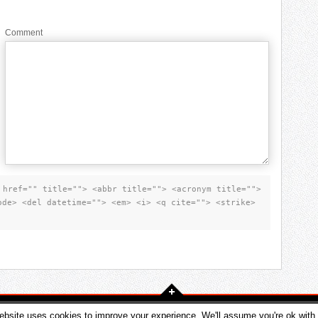
Comment
 href="" title=""> <abbr title=""> <acronym title="">
ode> <del datetime=""> <em> <i> <q cite=""> <strike>
ebsite uses cookies to improve your experience. We'll assume you're ok with t