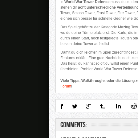
In
World War Tower Defense
musst du zu den
stehen dir
acht unterschiedliche Verteidigu
Tower, Smash Tower, Frost Tower, Fire Tower,
eignen sich besser für schnelle Gegner wie So
Das Spiel gehört zu der Kategorie Mazing Towe
wo du deine Türme platzierst. Die Karte, die i
durch einen Start, noch festgelegte Routen o
besten deine Tower aufstellst.
Damit du dich leichter im Spiel zurechtfindest,
Features erklärt. Eine gute Nachricht noch zu
Das heißt, du kannst so oft du willst einen P
überbieten. Probier World War Tower Defense g
Viele Tipps, Walkthroughs oder die Lösung 
Forum
!
Comments: