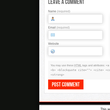
Leave A Comment
Name
(required)
Email
(required)
Website
You may use these
HTML
tags and attributes:
<a
<b> <blockquote cite=""> <cite> <c
<strong>
IMPRESSUM & DATENSCHUTZ
This w