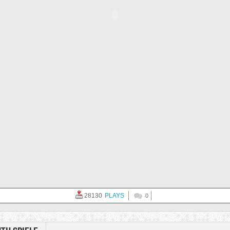
28130
PLAYS
0