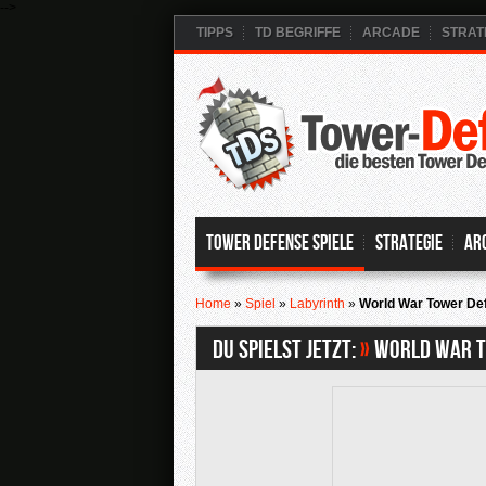
-->
TIPPS
TD BEGRIFFE
ARCADE
STRAT
Tower Defense Spiele
Strategie
Ar
Home
»
Spiel
»
Labyrinth
»
World War Tower De
Du spielst jetzt:
»
World War T