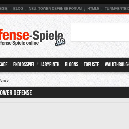
EGIE
BLOG
NEU: TOWER DEFENSE FORUM
HTML5
TURMVERTEI
cade
Endlosspiel
Labyrinth
Bloons
Topliste
Walkthroug
fense
ower Defense