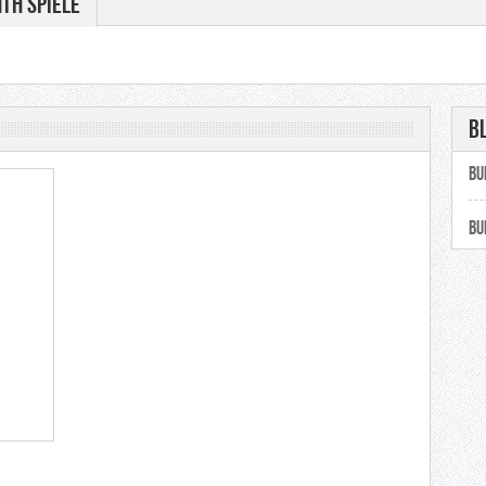
th Spiele
B
Bu
Bu