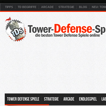
-->
TIPPS
TD BEGRIFFE
ARCADE
STRATEGIE
BLOG
NEU: TO
Tower Defense Spiele
Strategie
Arcade
Endlosspiel
La