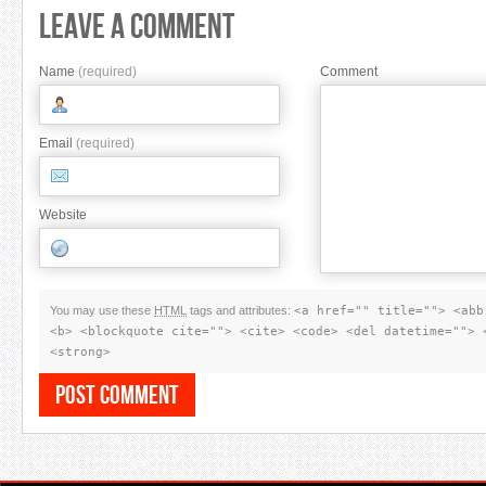
Leave A Comment
Name
(required)
Comment
Email
(required)
Website
You may use these
HTML
tags and attributes:
<a href="" title=""> <abb
<b> <blockquote cite=""> <cite> <code> <del datetime=""> 
<strong>