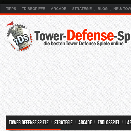
-->
TIPPS
TD BEGRIFFE
ARCADE
STRATEGIE
BLOG
NEU: TO
Tower Defense Spiele
Strategie
Arcade
Endlosspiel
La