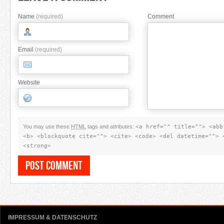
Name
(required)
Comment
Email
(required)
Website
You may use these
HTML
tags and attributes:
<a href="" title=""> <abb
<b> <blockquote cite=""> <cite> <code> <del datetime=""> 
<strong>
IMPRESSUM & DATENSCHUTZ