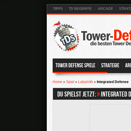
-->
TIPPS
TD BEGRIFFE
ARCADE
STRAT
Tower Defense Spiele
Strategie
Ar
Home
»
Spiel
»
Labyrinth
»
Integrated Defense
Du spielst jetzt:
»
Integrated 