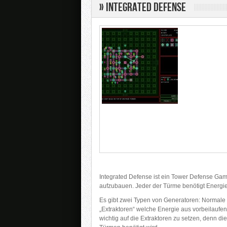
» Integrated Defense
Integrated Defense ist ein Tower Defense Gam
aufzubauen. Jeder der Türme benötigt Energi
Es gibt zwei Typen von Generatoren: Normale G
„Extraktoren“ welche Energie aus vorbeilauf
wichtig auf die Extraktoren zu setzen, denn di