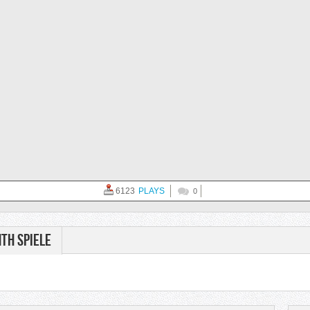
6123
PLAYS
0
th Spiele