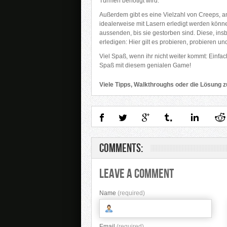
Türmen benötigt wird.
Außerdem gibt es eine Vielzahl von Creeps, 
idealerweise mit Lasern erledigt werden könn
aussenden, bis sie gestorben sind. Diese, insb
erledigen: Hier gilt es probieren, probieren u
Viel Spaß, wenn ihr nicht weiter kommt: Einfa
Spaß mit diesem genialen Game!
Viele Tipps, Walkthroughs oder die Lösung z
Comments:
Leave A Comment
Name
(required)
Email
(required)