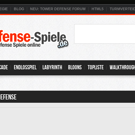
EGIE
BLOG
NEU: TOWER DEFENSE FORUM
HTML5
TURMVERTEI
cade
Endlosspiel
Labyrinth
Bloons
Topliste
Walkthroug
Defense