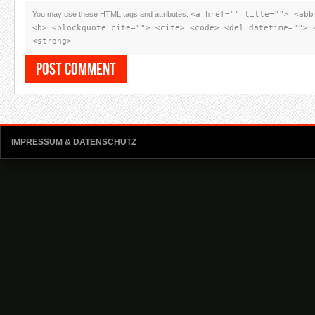
You may use these
HTML
tags and attributes:
<a href="" title=""> <abb
<b> <blockquote cite=""> <cite> <code> <del datetime=""> 
<strong>
IMPRESSUM & DATENSCHUTZ
Kategorien
Allgemein
Blog
Strategien
Walkthroughs