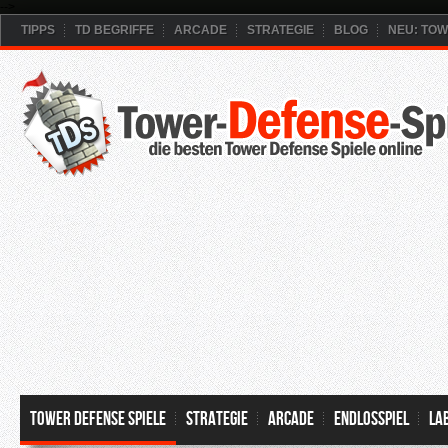
-->
TIPPS
TD BEGRIFFE
ARCADE
STRATEGIE
BLOG
NEU: TO
Tower Defense Spiele
Strategie
Arcade
Endlosspiel
La